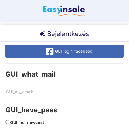
Bejelentkezés
GUI_login_facebook
GUI_what_mail
GUI_my_email:
GUI_have_pass
GUI_no_newcust