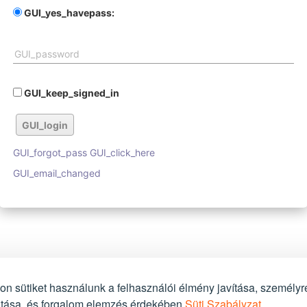
GUI_yes_havepass:
GUI_password
GUI_keep_signed_in
GUI_login
GUI_forgot_pass GUI_click_here
GUI_email_changed
n sütiket használunk a felhasználói élmény javítása, személyr
újtása, és forgalom elemzés érdekében.
Süti Szabályzat