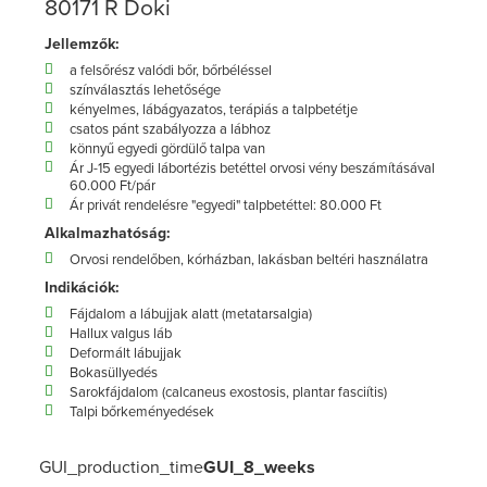
80171 R Doki
Jellemzők:
a felsőrész valódi bőr, bőrbéléssel
színválasztás lehetősége
kényelmes, lábágyazatos, terápiás a talpbetétje
csatos pánt szabályozza a lábhoz
könnyű egyedi gördülő talpa van
Ár J-15 egyedi lábortézis betéttel orvosi vény beszámításával
60.000 Ft/pár
Ár privát rendelésre "egyedi" talpbetéttel: 80.000 Ft
Alkalmazhatóság:
Orvosi rendelőben, kórházban, lakásban beltéri használatra
Indikációk:
Fájdalom a lábujjak alatt (metatarsalgia)
Hallux valgus láb
Deformált lábujjak
Bokasüllyedés
Sarokfájdalom (calcaneus exostosis, plantar fasciítis)
Talpi bőrkeményedések
GUI_production_time
GUI_8_weeks