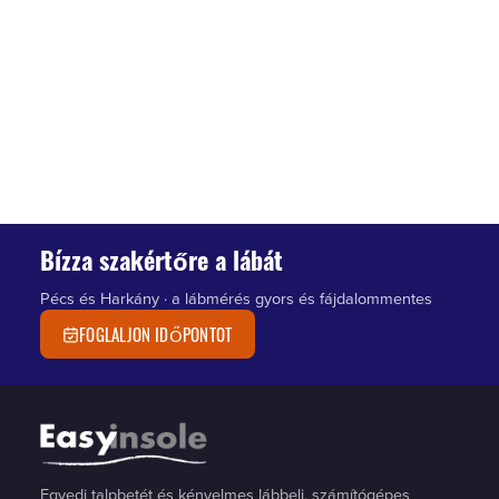
Bízza szakértőre a lábát
Pécs és Harkány · a lábmérés gyors és fájdalommentes
FOGLALJON IDŐPONTOT
Egyedi talpbetét és kényelmes lábbeli, számítógépes