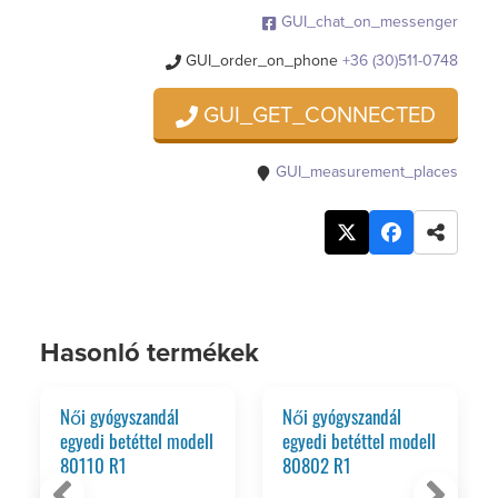
GUI_chat_on_messenger
GUI_order_on_phone
+36 (30)511-0748
GUI_GET_CONNECTED
GUI_measurement_places
Hasonló termékek
Női gyógyszandál
Női gyógyszandál
egyedi betéttel modell
egyedi betéttel modell
80110 R1
80802 R1