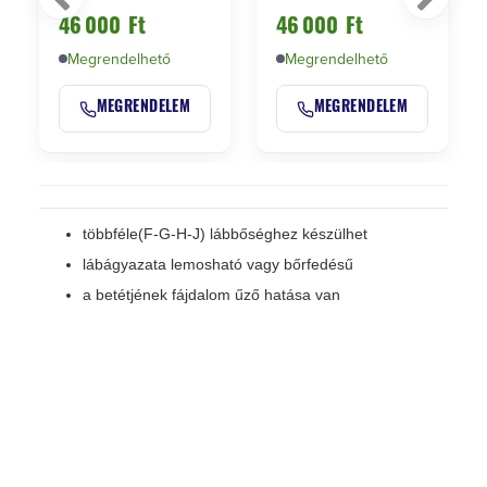
46 000
Ft
46 000
Ft
Megrendelhető
Megrendelhető
MEGRENDELEM
MEGRENDELEM
többféle(F-G-H-J) lábbőséghez készülhet
lábágyazata lemosható vagy bőrfedésű
a betétjének fájdalom űző hatása van