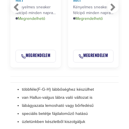
Kényelmes sneaker
Kényelmes sneaker
félcipő minden napra,
félcipő minden napra,
egyéni méretre, privát
Megrendelhető
egyéni méretre, privát
Megrendelhető
…
…
MEGRENDELEM
MEGRENDELEM
többféle(F-G-H) lábbőséghez készülhet
van Hallux-valgus lábra való változat is
lábágyazata lemosható vagy bőrfedésű
speciális betétje fájdaloműző hatású
üzletünkben készletből kiszolgáljuk