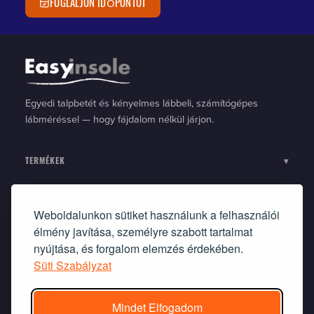
FOGLALJON IDŐPONTOT
Egyedi talpbetét és kényelmes lábbeli, számítógépes
lábméréssel — hogy fájdalom nélkül járjon.
TERMÉKEK
▾
TUDÁSTÁR
▾
Weboldalunkon sütiket használunk a felhasználói
élmény javítása, személyre szabott tartalmat
KAPCSOLAT
▾
nyújtása, és forgalom elemzés érdekében.
Süti Szabályzat
©2010 Ortflexbett Kft. Minden jog fenntartva. |
Általános
Szerződési Feltételek
|
Nyilatkozat-minta elálláshoz
|
Süti
tájékoztató
|
Süti beállítások
|
Visszaküldés
Mindet Elfogadom