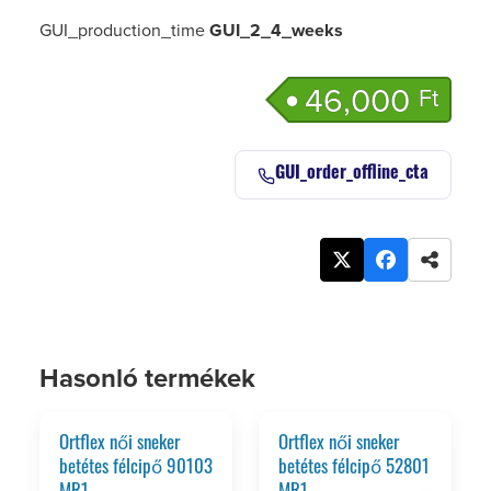
GUI_production_time
GUI_2_4_weeks
46,000
Ft
GUI_order_offline_cta
Hasonló termékek
Ortflex női sneker
Ortflex női sneker
betétes félcipő 90103
betétes félcipő 52801
MR1
MR1