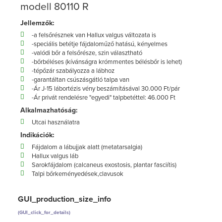
modell 80110 R
Jellemzők:
-a felsőrésznek van Hallux valgus változata is
-speciális betétje fájdaloműző hatású, kényelmes
-valódi bőr a felsőrésze, szin választható
-bőrbéléses (kívánságra krómmentes bélésbőr is lehet)
-tépőzár szabályozza a lábhoz
-garantáltan csúszásgátló talpa van
-Ár J-15 lábortézis vény beszámításával 30.000 Ft/pár
-Ár privát rendelésre "egyedi" talpbetéttel: 46.000 Ft
Alkalmazhatóság:
Utcai használatra
Indikációk:
Fájdalom a lábujjak alatt (metatarsalgia)
Hallux valgus láb
Sarokfájdalom (calcaneus exostosis, plantar fasciítis)
Talpi bőrkeményedések,clavusok
GUI_production_size_info
(GUI_click_for_details)