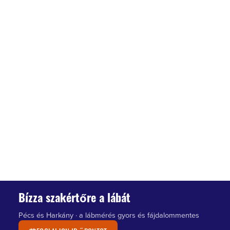
Bízza szakértőre a lábát
Pécs és Harkány · a lábmérés gyors és fájdalommentes