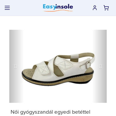
previous
next
Női gyógyszandál egyedi betéttel