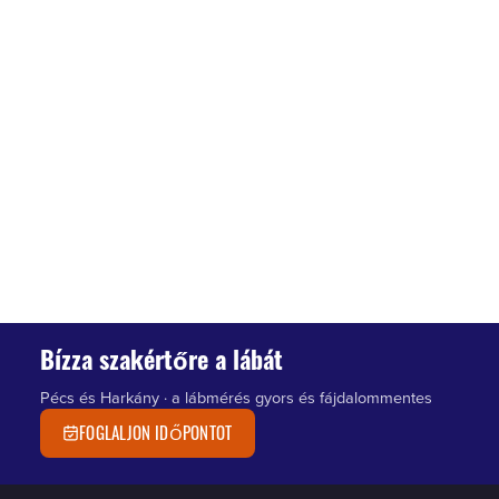
Bízza szakértőre a lábát
Pécs és Harkány · a lábmérés gyors és fájdalommentes
FOGLALJON IDŐPONTOT