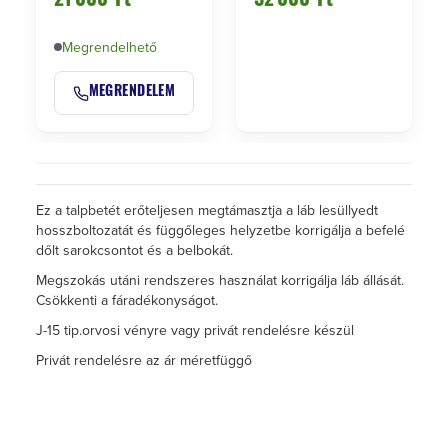
21 000
Ft
32 000
Ft
enyhitésére hasznos
Korrigálj…
Megrendelhető
MEGRENDELEM
Ez a talpbetét erőteljesen megtámasztja a láb lesüllyedt
hosszboltozatát és függőleges helyzetbe korrigálja a befelé
dőlt sarokcsontot és a belbokát.
Megszokás utáni rendszeres használat korrigálja láb állását.
Csökkenti a fáradékonyságot.
J-15 tip.orvosi vényre vagy privát rendelésre készül
Privát rendelésre az ár méretfüggő