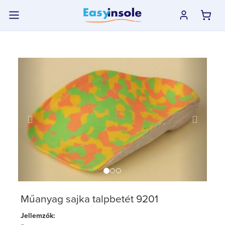
previous
next
Műanyag sajka talpbetét 9201
Jellemzők: