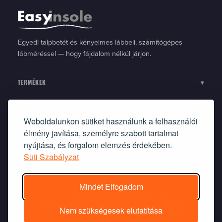
Egyedi talpbetét és kényelmes lábbeli, számítógépes
lábméréssel — hogy fájdalom nélkül járjon.
TERMÉKEK
▾
TUDÁSTÁR
▾
Weboldalunkon sütiket használunk a felhasználói
élmény javítása, személyre szabott tartalmat
KAPCSOLAT
▾
nyújtása, és forgalom elemzés érdekében.
Süti Szabályzat
©2010 Ortflexbett Kft. Minden jog fenntartva. |
Általános
Szerződési Feltételek
|
Nyilatkozat-minta elálláshoz
|
Süti
tájékoztató
|
Visszaküldés
Mindet Elfogadom
Nem szükségesek elutatítása