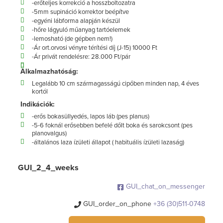
-erőteljes korrekció a hosszboltozatra
-5mm supináció korrektor beépítve
-egyéni lábforma alapján készül
-hőre lágyuló műanyag tartóelemek
-lemosható (de gépben nem!)
-Ár ort.orvosi vényre térítési díj (J-15) 10000 Ft
-Ár privát rendelésre: 28.000 Ft/pár
Alkalmazhatóság:
Legalább 10 cm szármagasságú cipőben minden nap, 4 éves
kortól
Indikációk:
-erős bokasüllyedés, lapos láb (pes planus)
-5-6 foknál erősebben befelé dőlt boka és sarokcsont (pes
planovalgus)
-általános laza ízületi állapot ( habituális ízületi lazaság)
GUI_2_4_weeks
GUI_chat_on_messenger
GUI_order_on_phone
+36 (30)511-0748