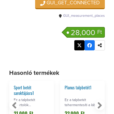
GUI_GET_CONNECTED
GUI_measurement_places
28,000
Ft
Hasonló termékek
Sport betét
Planus talpbetét1
sarokfájásra1
Ez a talpbetét
Ez a talpbetét
sportolók
tehermentesíti a láb
sarokfájdalmai
harántboltozatát.