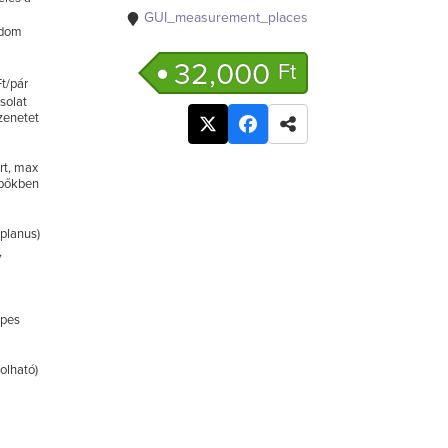
GUI_measurement_places
idom
32,000
Ft
Ft/pár
csolat
üzenetet
rt, max
pőkben
 planus)
,
 pes
i
olható)