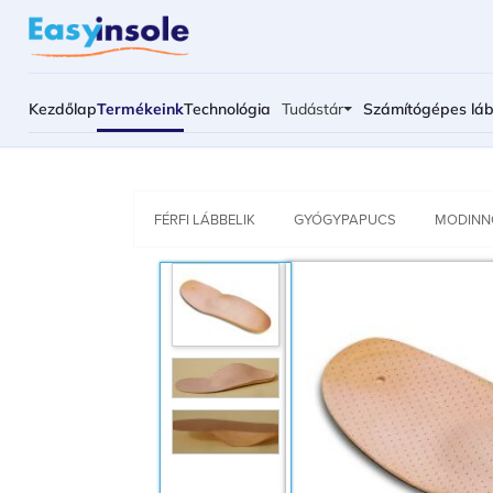
Kezdőlap
Termékeink
Technológia
Tudástár
Számítógépes lá
FÉRFI LÁBBELIK
GYÓGYPAPUCS
MODINN