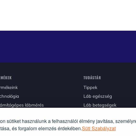
RMÉKEK
TUDÁSTÁR
ermékeink
tippek
echnológia
láb egészség
zámítógépes lábmérés
láb betegségek
gyakran feltett kérdések
n sütiket használunk a felhasználói élmény javítása, személyr
használati útmutatók
újtása, és forgalom elemzés érdekében.
Süti Szabályzat