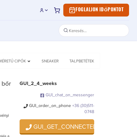
FOGLALJON IDŐPONTOT
MÉRETŰ CIPŐK
SNEAKER
TALPBETÉTEK
 bőr
GUI_2_4_weeks
GUI_chat_on_messenger
GUI_order_on_phone
+36 (30)511-
0748
övényi
GUI_GET_CONNECTED
elés a