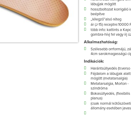
lábujjak mögött
hosszboltozat korrigáló 
beépítve
„lélegző”alsó réteg
ár (J-15) receptre:10000 
több info: kattints a Kap
gombra-hívj fel vagy írj 
Alkalmazhatóság:
Szélesebb orrformájú, zá
4cm sarokmagasságú ci
Indikációk:
Harántsüllyedés (tr.verso
Fájdalom a lábujjak alatt
mögött (metatarsalgia)
Metatarsalgia, Morton -
szindróma
Bokasüllyedés, (flexibilis
planus)
(csak normál kötőszövet
állomány esetében javas