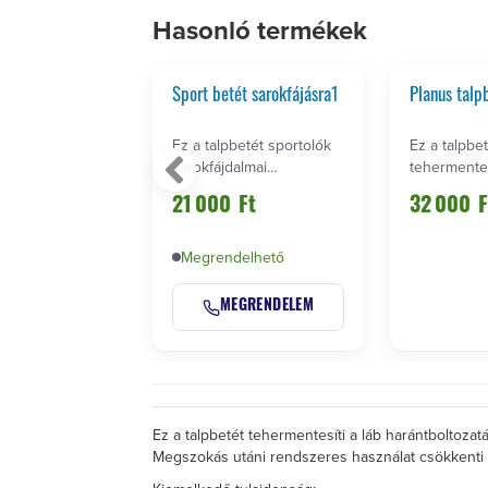
Hasonló termékek
övidülésre ( 35-
Sport betét sarokfájásra1
Planus talp
k) 9212 1
etét bal,-vagy
Ez a talpbetét sportolók
Ez a talpbet
i
sarokfájdalmai
tehermentes
(bicegés)
enyhitésére hasznos
harántboltoz
Ft
21 000
Ft
32 000
F
Korrigálj…
Megrendelhető
MEGRENDELEM
Ez a talpbetét tehermentesíti a láb harántboltozatát
Megszokás utáni rendszeres használat csökkenti a l