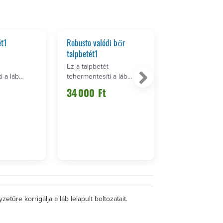
ét1
Robusto valódi bőr
Planus talpbeté
talpbetét1
Ez a talpbetét
Ez a talpbetét
i a láb
tehermentesíti a láb
tehermentesíti 
át.
harántboltozatát.
harántboltozatát
34 000
Ft
32 000
Ft
Korrigálj…
Korrigálj…
etűre korrigálja a láb lelapult boltozatait.