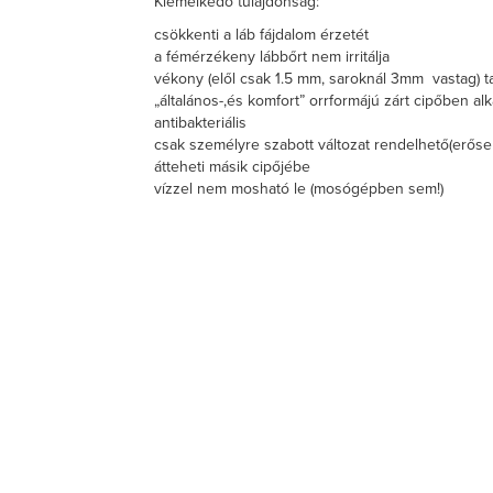
Kiemelkedő tulajdonság:
csökkenti a láb fájdalom érzetét
a fémérzékeny lábbőrt nem irritálja
vékony (elől csak 1.5 mm, saroknál 3mm vastag) t
„általános-,és komfort” orrformájú zárt cipőben al
antibakteriális
csak személyre szabott változat rendelhető(erősen 
átteheti másik cipőjébe
vízzel nem mosható le (mosógépben sem!)