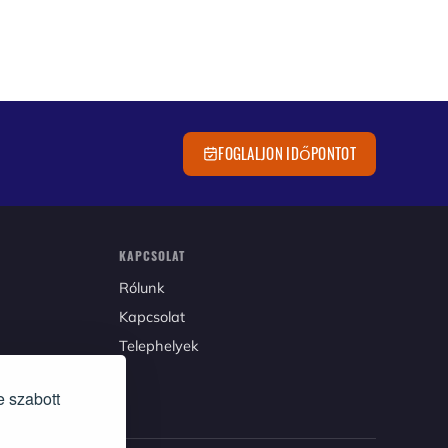
FOGLALJON IDŐPONTOT
KAPCSOLAT
rólunk
kapcsolat
Telephelyek
e szabott