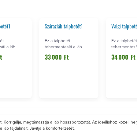
betét1
Szárazláb talpbetét1
Valgi talpbet
ét
Ez a talpbetét
Ez a talpbetét
íti a láb
tehermentesíti a láb
tehermentesít
atát.
harántboltozatát.
harántboltozat
t
33 000
Ft
34 000
Ft
Korrigálj…
Korrigálj…
. Korrigálja, megtámasztja a láb hosszboltozatát. Az ideálishoz közeli helyz
áb fájdalmait. Javítja a komfortérzetét.