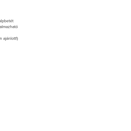
alpbetét
kalmazható
ajánlott!)