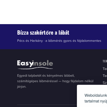
Bízza szakértőre a lábát
Pécs és Harkány · a lábmérés gyors és fájdalommentes
TE
T
Egyedi talpbetét és kényelmes lábbeli,
T
számítógépes lábméréssel — hogy fájdalom nélkül
S
járjon.
Weboldalunko
tartalmat ny