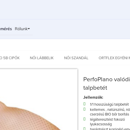
bmérés
Rólunk
O 5B CIPŐK
NŐI LÁBBELIK
NŐI SZANDÁL
ORTFLEX EGYÉNI 
PerfoPlano valódi
talpbetét
Jellemzők:
1/1 hosszúságú talpbetét
kellemes , natúrszínű, n
cserzésű BIO bőr borítás
légáteresztést fokozó
lyukacsosság
harántrészt korrigáló em