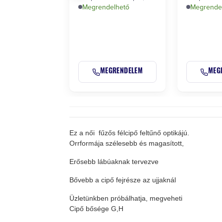
egyéni méretre, privát …
Megrendelhető
egyéni mére
Megrende
MEGRENDELEM
MEG
Ez a női fűzős félcipő feltűnő optikájú.
Orrformája szélesebb és magasított,
Erősebb lábúaknak tervezve
Bővebb a cipő fejrésze az ujjaknál
Üzletünkben próbálhatja, megveheti
Cipő bősége G,H