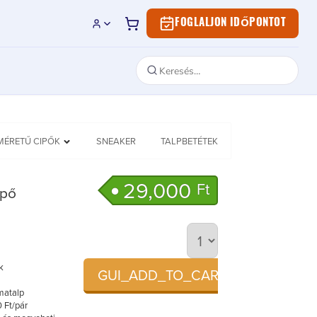
FOGLALJON IDŐPONTOT
MÉRETŰ CIPŐK
SNEAKER
TALPBETÉTEK
29,000
Ft
ipő
k
GUI_ADD_TO_CART
matalp
 Ft/pár