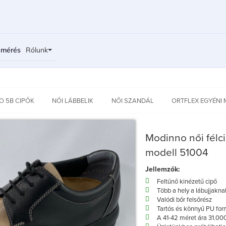
bmérés
Rólunk
O 5B CIPŐK
NŐI LÁBBELIK
NŐI SZANDÁL
ORTFLEX EGYÉNI 
Modinno női félc
modell 51004
Jellemzők:
Feltűnő kinézetű cipő
Több a hely a lábujjakna
Valódi bőr felsőrész
Tartós és könnyű PU for
A 41-42 méret ára 31.000