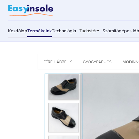
Kezdőlap
Termékeink
Technológia
Tudástár
Számítógépes lá
FÉRFI LÁBBELIK
GYÓGYPAPUCS
MODINN