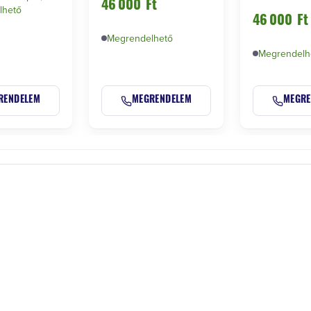
46 000
Ft
tre, privát …
lhető
esetén külö
46 000
Ft
Megrendelhető
Megrendelh
RENDELEM
MEGRENDELEM
MEGRE