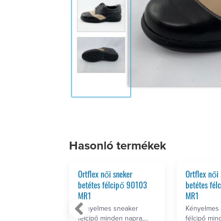
Hasonló termékek
ői bokacipő
Ortflex női sneker
Ortflex női
R1
betétes félcipő 90103
betétes fé
MR1
MR1
s, száras
minden napra,
Kényelmes sneaker
Kényelmes 
retre, privát …
félcipő minden napra,
félcipő min