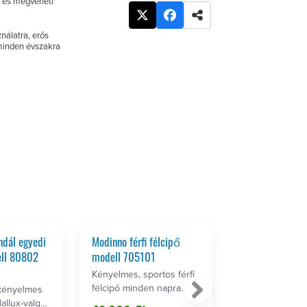
a és megveheti
nálatra, erős
minden évszakra
ndál egyedi
Modinno férfi félcipő
Női sétacipő m
ell 80802
modell 705101
526011
Kényelmes, sportos férfi
Tavaszi-nyári s
félcipő minden napra
Elegáns és ké
 kényelmes
Valódi bőr
tépőzáras bőr 
allux-valgus