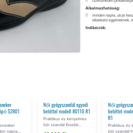
Üzletünkben próbálhatj
Alkalmazhatóság:
minden napra, utcai hasz
lábalkatú egyéneknek, 
Indikációk:
 sneker
Női gyógyszandál egyedi
Női gyógysza
lcipő 52801
betéttel modell 80110 R1
betéttel mod
R1
Praktikus és kényelmes
bőr szandál Kisebb
sneaker
Praktikus és
Hallux-valgus esetén …
den napra,
bőr szandál H