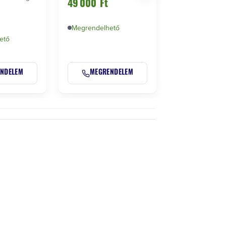
49 000
Ft
48 000
Ft
nös…
Megrendelhető
ető
NDELEM
MEGRENDELEM