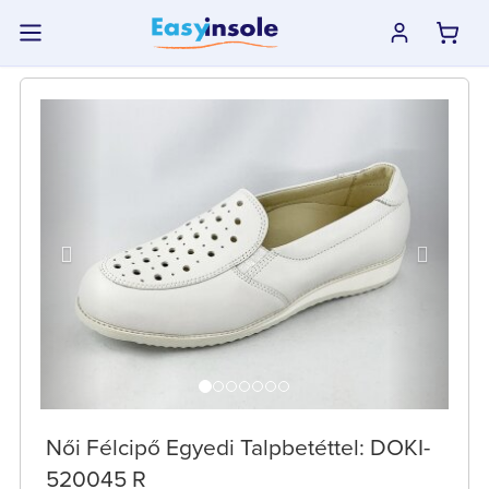
previous
next
Női Félcipő Egyedi Talpbetéttel: DOKI-
520045 R