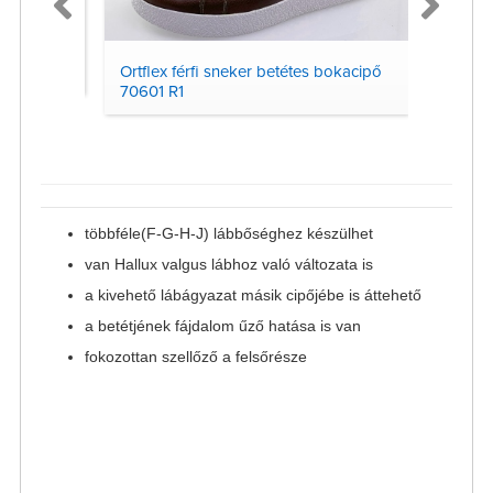
 R1
Ortflex férfi sneker betétes bokacipő
Ortflex
70601 R1
90103
többféle(F-G-H-J) lábbőséghez készülhet
van Hallux valgus lábhoz való változata is
a kivehető lábágyazat másik cipőjébe is áttehető
a betétjének fájdalom űző hatása is van
fokozottan szellőző a felsőrésze