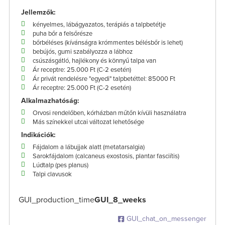
Jellemzők:
kényelmes, lábágyazatos, terápiás a talpbetétje
puha bőr a felsőrésze
bőrbéléses (kívánságra krómmentes bélésbőr is lehet)
bebújós, gumi szabályozza a lábhoz
csúszásgátló, hajlékony és könnyű talpa van
Ár receptre: 25.000 Ft (C-2 esetén)
Ár privát rendelésre "egyedi" talpbetéttel: 85000 Ft
Ár receptre: 25.000 Ft (C-2 esetén)
Alkalmazhatóság:
Orvosi rendelőben, kórházban műtőn kívüli használatra
Más színekkel utcai változat lehetősége
Indikációk:
Fájdalom a lábujjak alatt (metatarsalgia)
Sarokfájdalom (calcaneus exostosis, plantar fasciítis)
Lúdtalp (pes planus)
Talpi clavusok
GUI_production_time
GUI_8_weeks
GUI_chat_on_messenger