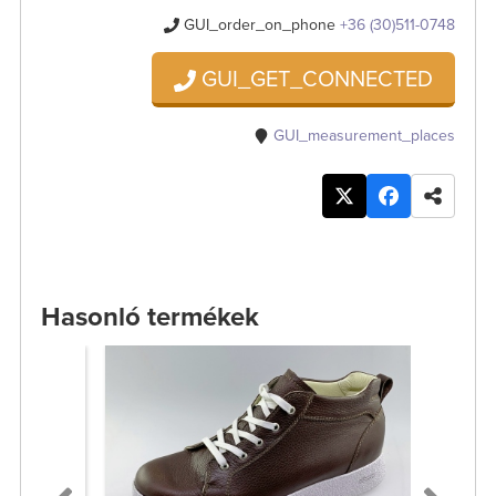
GUI_order_on_phone
+36 (30)511-0748
GUI_GET_CONNECTED
GUI_measurement_places
Hasonló termékek