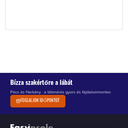
Bízza szakértőre a lábát
Pécs és Harkány · a lábmérés gyors és fájdalommentes
FOGLALJON IDŐPONTOT