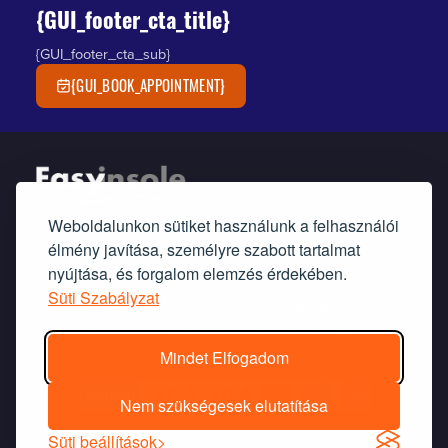
{GUI_footer_cta_title}
{GUI_footer_cta_sub}
{GUI_BOOK_APPOINTMENT}
Weboldalunkon sütiket használunk a felhasználói
{GUI_footer_blurb}
élmény javítása, személyre szabott tartalmat
nyújtása, és forgalom elemzés érdekében.
Süti Szabályzat
©2010 Ortflexbett Kft. Minden jog fenntartva. |
Általános
Szerződési Feltételek
|
Nyilatkozat-minta elálláshoz
|
Süti
tájékoztató
|
Visszaküldés
Mindet Elfogadom
Nem szükségesek elutatítása
Süti beállítások