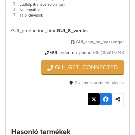
Lúdtalp (transverso planus)
Neuropathia
Talpi clavusok
GUI_production_time
GUI_8_weeks
GUI_chat_on_messenger
GUI_order_on_phone
+36 (30)511-0748
GUI_GET_CONNECTED
GUI_measurement_places
Hasonló termékek