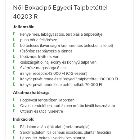
Női Bokacipő Egyedi Talpbetéttel
40203 R
Jellemzők:
kényelmes, lábágyazatos, terápiás a talpbetétje
puha bőr a felsőrésze
bőrbéléses (kívánságra krómmentes bélésbőr is lehet)
fűzőrész szabályozza a lábhoz
tépőzáras kivitel is van
csúszásgátló, hajlékony és könnyű talpa van
Szárrész magassága 8 cm
irányár receptre:43.000 Ft (C-2 esetén)
irányár privát rendelésre "egyedi" talpbetéttel: 100.000 Ft
irányár privát rendelésre betét nélkül: 70.000 Ft
Alkalmazhatóság:
Fogorvosi rendelőben, laborban
Orvosi rendelőben, kórházban műtőn kívüli használatra
Otthoni és utcai viseletre
Indikációk:
Fájdalom a lábujjak alatt (metatarsalgia)
Sarokfájdalom (calcaneus exostosis, plantar fasciítis)
Lapos láb, bokasüllyedés (pes planus)