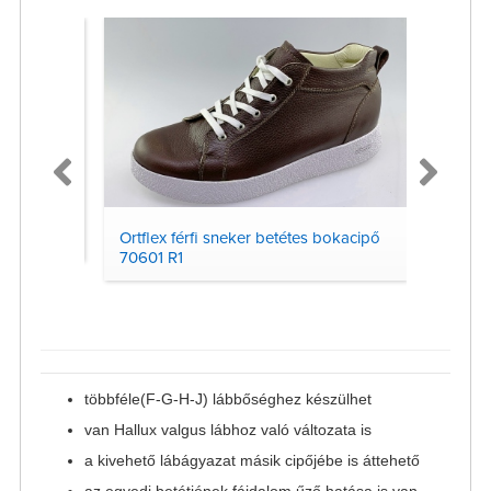
 R1
Ortflex férfi sneker betétes bokacipő
Ortflex
70601 R1
90103
többféle(F-G-H-J) lábbőséghez készülhet
van Hallux valgus lábhoz való változata is
a kivehető lábágyazat másik cipőjébe is áttehető
az egyedi betétjének fájdalom űző hatása is van