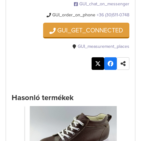
GUI_chat_on_messenger
GUI_order_on_phone
+36 (30)511-0748
GUI_GET_CONNECTED
GUI_measurement_places
Hasonló termékek