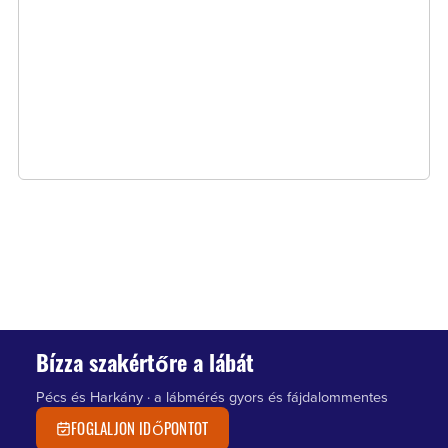
Bízza szakértőre a lábát
Pécs és Harkány · a lábmérés gyors és fájdalommentes
FOGLALJON IDŐPONTOT