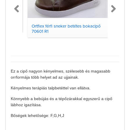
 R1
Ortflex férfi sneker betétes bokacipő
Ortflex
70601 R1
90103
Ez a cipő nagyon kényelmes, szélesebb és magasabb
orrformája több helyet ad az ujjainak.
Kényelmes terápiás talpbetéttel van ellátva.
Könnyebb a bebújás és a tépőzárakkal egyszerű a cipő
lábhoz igazítása.
Bőségek lehetősége: F,G,H,J