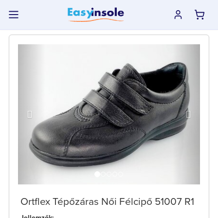
previous
next
Ortflex Tépőzáras Női Félcipő 51007 R1
Jellemzők: