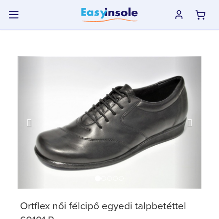
previous
next
Ortflex női félcipő egyedi talpbetéttel