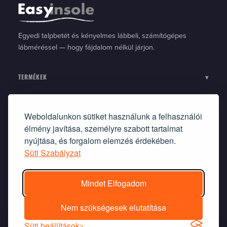
Egyedi talpbetét és kényelmes lábbeli, számítógépes
lábméréssel — hogy fájdalom nélkül járjon.
TERMÉKEK
▾
TUDÁSTÁR
▾
Weboldalunkon sütiket használunk a felhasználói
élmény javítása, személyre szabott tartalmat
KAPCSOLAT
▾
nyújtása, és forgalom elemzés érdekében.
Süti Szabályzat
©2010 Ortflexbett Kft. Minden jog fenntartva. |
Általános
Szerződési Feltételek
|
Nyilatkozat-minta elálláshoz
|
Süti
tájékoztató
|
Visszaküldés
Mindet Elfogadom
Nem szükségesek elutatítása
Süti beállítások