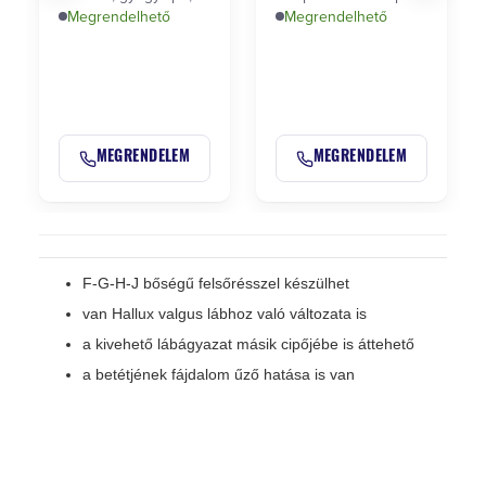
kényelmes
Megrendelhető
egyéni méretre, privát
Megrendelhető
cipő,sneaker
…
MEGRENDELEM
MEGRENDELEM
F-G-H-J bőségű felsőrésszel készülhet
van Hallux valgus lábhoz való változata is
a kivehető lábágyazat másik cipőjébe is áttehető
a betétjének fájdalom űző hatása is van