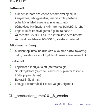
60101 R
Jellemzők:
a képen látható szélesebb orrformával ajánljuk
kényelmes, lábágyazatos, terápiás a talpbetétje
puha bőr a felsőrésze, a szín választható
bőrbéléses (kívánságra krómmentes bélésbőr is lehet)
kopásálló és könnyű gördülő gumi talpa van
Ár receptre: 27.000 Ft (C-2 esetén) kivehető betéttel
Ár privát rendelésre: 90.000 Ft, kivehető betéttel
Alkalmazhatóság:
Mindennapi utcai használatra alkalmas ősztől tavaszig
Talpi, bokatáji és sarokfájdalmak kezelésére javasoljuk
Indikációk:
Fájdalom a lábujjak alatt (metatarsalgia)
Sarokfájdalom (calcaneus exostosis, plantar fasciítis)
Lúdtalp (pes planus)
Bokatáji fájdalmak
Lábujjak deformációi (Hallux valgus, dig.mall.)
GUI_production_time
GUI_8_weeks
GUI_chat_on_messenger