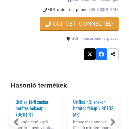
GUI_order_on_phone
+36 (30)511-0748
GUI_GET_CONNECTED
GUI_measurement_places
Hasonló termékek
Ortflex férfi sneker
Ortflex női sneker
betétes bokacipő
betétes félcipő 90103
70601 R1
MR1
ortopéd cipő, cipő
Kényelmes sneaker
méretre, gyógycipő,
félcipő minden napra,