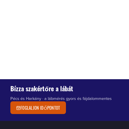
Bízza szakértőre a lábát
Pécs és Harkány · a lábmérés gyors és fájdalommentes
FOGLALJON IDŐPONTOT