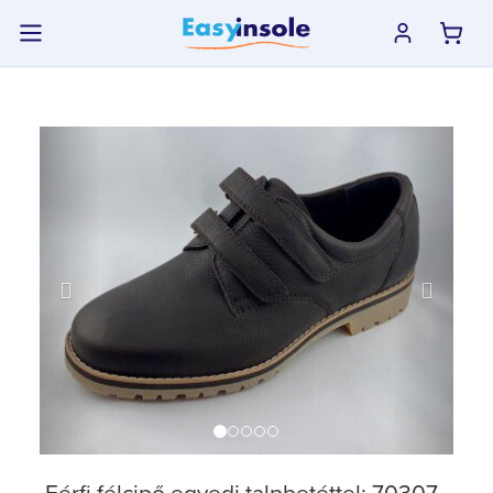
previous
next
Férfi félcipő egyedi talpbetéttel: 70307