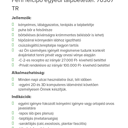
TR
Jellemzők:
kényelmes, lábágyazatos, terápiás a talpbetétje
puha bőr a felsőrésze
bőrbéléses (kívánságra krómmentes bélésbőr is lehet)
tépőzárral könnyedén lábhoz igazítható
csúszásgátló,tereptalpa nagyon tartós
-az Ön személyes igényét megismerve tudunk konkrét
árajánlatot tenni privát vagy orvosi vénye alapján
-C-2-es receptre az irányár 27.000 Ft- kivehető betéttel
-Privát rendelésre az irányár 100.000 Ft- kivehető betéttel
Alkalmazhatóság:
Minden napi utcai használatra őszi, téli időben
-egyéni 2D és 3D komputeres lábmérést követően
személyesen Önnek készítjük.
Indikációk:
egyéni igényre fokozott kényelmi igényre vagy ortopéd orvos
javaslatára
-lapos láb (pes planus)
-talpfájás (metatarsalgia)
-sarokfájás (calc.exostosis, plantar fasciitis)