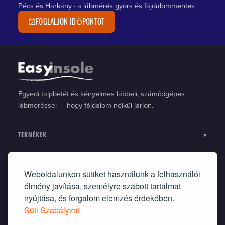
Pécs és Harkány · a lábmérés gyors és fájdalommentes
FOGLALJON IDŐPONTOT
Egyedi talpbetét és kényelmes lábbeli, számítógépes
lábméréssel — hogy fájdalom nélkül járjon.
TERMÉKEK
▾
TUDÁSTÁR
▾
Weboldalunkon sütiket használunk a felhasználói
élmény javítása, személyre szabott tartalmat
KAPCSOLAT
▾
nyújtása, és forgalom elemzés érdekében.
Süti Szabályzat
©2010 Ortflexbett Kft. Minden jog fenntartva. |
Általános