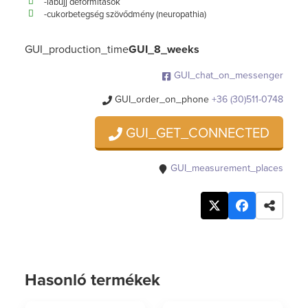
-lábujj deformitások
-cukorbetegség szövődmény (neuropathia)
GUI_production_time
GUI_8_weeks
GUI_chat_on_messenger
GUI_order_on_phone
+36 (30)511-0748
GUI_GET_CONNECTED
GUI_measurement_places
Hasonló termékek