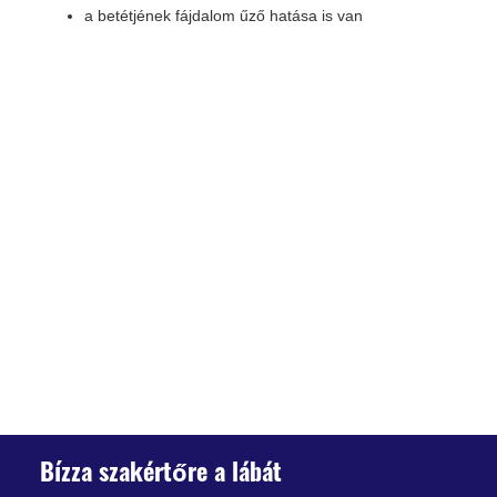
a betétjének fájdalom űző hatása is van
Bízza szakértőre a lábát