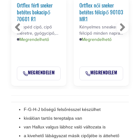
Ortflex férfi sneker
Ortflex női sneker
betétes bokacipő
betétes félcipő 90103
70601 R1
MR1
ortopéd cipő, cipő
Kényelmes sneaker
méretre, gyógycipő,
félcipő minden napra,
kényelmes
Megrendelhető
egyéni méretre, privát
Megrendelhető
cipő,sneaker
…
MEGRENDELEM
MEGRENDELEM
F-G-H-J bőségű felsőrésszel készülhet
kiválóan tartós tereptalpa van
van Hallux valgus lábhoz való változata is
a kivehető lábágyazat másik cipőjébe is áttehető