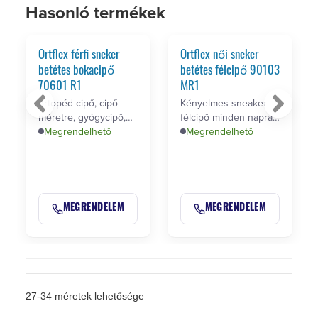
Hasonló termékek
Ortflex férfi sneker
Ortflex női sneker
betétes bokacipő
betétes félcipő 90103
70601 R1
MR1
ortopéd cipő, cipő
Kényelmes sneaker
méretre, gyógycipő,
félcipő minden napra,
kényelmes
Megrendelhető
egyéni méretre, privát
Megrendelhető
cipő,sneaker
…
MEGRENDELEM
MEGRENDELEM
27-34 méretek lehetősége