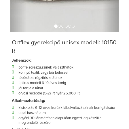
Ortflex gyerekcipő unisex modell: 10150
R
Jellemzők:
bőr felsőrészű,színek választhatók
könnyű textil, vagy bőr béléssel
tépőzáras rögzítés a lábhoz
tipikus modell 6-10 éves korig
jól tartja a lábat
orvosi receptre (C-2) irányár 25.000 Ft
Alkalmazhatóság:
kisiskolás 6-12 éves korúak lábelváltozásainak korrigálására
utcai használatra
egyéni 3D lábmérésen alapulóan egyedileg készül a
megrendelő részére