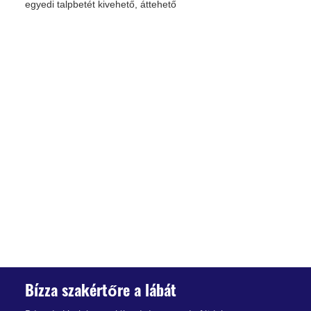
egyedi talpbetét kivehető, áttehető
Bízza szakértőre a lábát