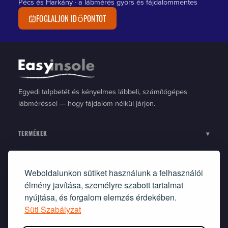
Pécs és Harkány · a lábmérés gyors és fájdalommentes
FOGLALJON IDŐPONTOT
Egyedi talpbetét és kényelmes lábbeli, számítógépes
lábméréssel — hogy fájdalom nélkül járjon.
TERMÉKEK
▾
TUDÁSTÁR
▾
Weboldalunkon sütiket használunk a felhasználói
élmény javítása, személyre szabott tartalmat
KAPCSOLAT
▾
nyújtása, és forgalom elemzés érdekében.
Süti Szabályzat
©2010 Ortflexbett Kft. Minden jog fenntartva. |
Általános
Szerződési Feltételek
|
Nyilatkozat-minta elálláshoz
|
Süti