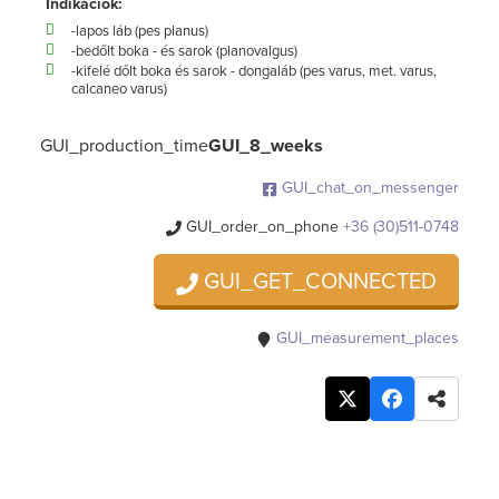
Indikációk:
-lapos láb (pes planus)
-bedőlt boka - és sarok (planovalgus)
-kifelé dőlt boka és sarok - dongaláb (pes varus, met. varus,
calcaneo varus)
GUI_production_time
GUI_8_weeks
GUI_chat_on_messenger
GUI_order_on_phone
+36 (30)511-0748
GUI_GET_CONNECTED
GUI_measurement_places