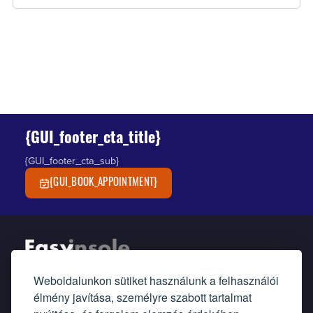
{GUI_footer_cta_title}
{GUI_footer_cta_sub}
{GUI_BOOK_APPOINTMENT}
Weboldalunkon sütiket használunk a felhasználói
{GUI_footer_blurb}
élmény javítása, személyre szabott tartalmat