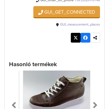
GUI_order_on_phone
+36 (30)511-0748
GUI_GET_CONNECTED
GUI_measurement_places
Hasonló termékek