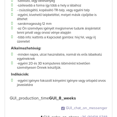
-szellőző, lágy bélésanyag
-szélesebb a forma így több a hely a lábához
- csúszásgátló, kopásálló TR-talp, vagy egyéni talp
-egyéni, kivehető talpbetéttel, melyet másik cipőjébe is
áttehet
-sarokmagasság 12 mm
-az Ön személyes igényét megismerve tudunk árajánlatot
tenni privát vagy orvosi vénye alapján
-több info: kattints a Kapcsolat gombra: hívj fel, vagy írj
üzenetet
Alkalmazhatóság:
-minden napra, utcai használatra, normál és erős lábalkatú
egyéneknek
-egyéni 2D és 3D komputeres lábmérést követően
személyesen Önnek készítjük.
Indikációk:
-egyéni igényre fokozott kényelmi igényre vagy ortopéd orvos
javaslatára
GUI_production_time
GUI_8_weeks
GUI_chat_on_messenger