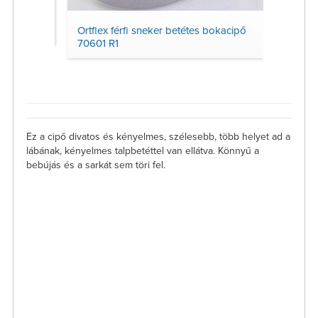
 R1
Ortflex férfi sneker betétes bokacipő
Ortflex
70601 R1
90103
Ez a cipő divatos és kényelmes, szélesebb, több helyet ad a
lábának, kényelmes talpbetéttel van ellátva. Könnyű a
bebújás és a sarkát sem töri fel.