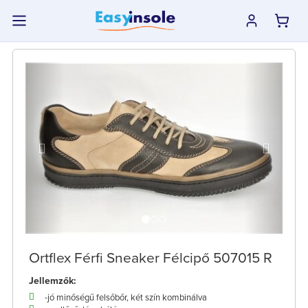
previous
next
Ortflex Férfi Sneaker Félcipő 507015 R
Jellemzők:
-jó minőségű felsőbőr, két szín kombinálva